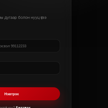
ы дугаар болон нууц үгээ
Нэвтрэх
гэлгүй юу?
Бүртгүүлэх