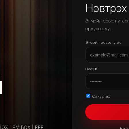
Нэвтрэх
Э-мэйл эсвэл утасн
оруулна уу.
Э-мэйл эсвэл утас
Нууц үг
й
Сануулах
BOX | FM BOX | REEL
Бүрт