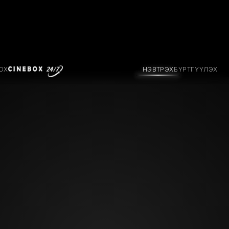
OX
НЭВТРЭХ
БҮРТГҮҮЛЭХ