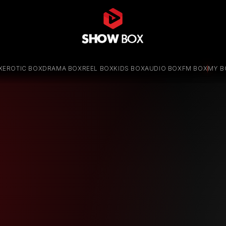
X
EROTIC BOX
DRAMA BOX
REEL BOX
KIDS BOX
AUDIO BOX
MY B
FM BOX