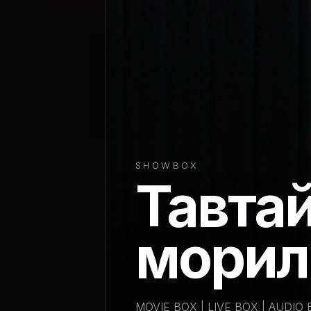
SHOWBOX
Тавта
морил
MOVIE BOX | LIVE BOX | AUDIO 