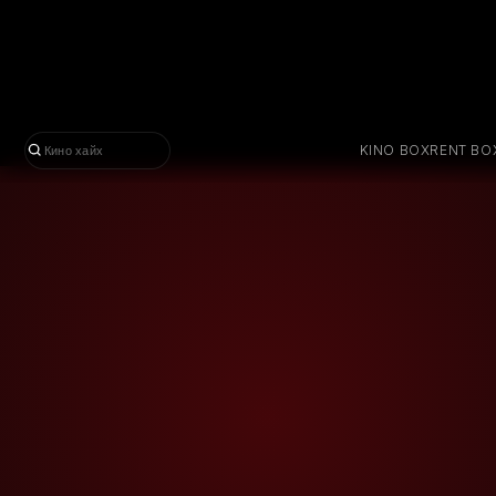
KINO BOX
RENT BO
Кино хайх